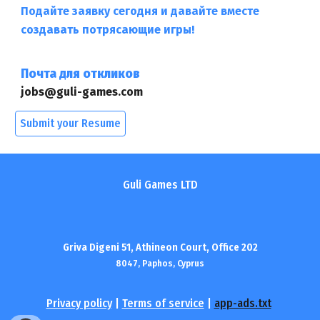
Подайте заявку сегодня и давайте вместе
создавать потрясающие игры!
Почта для откликов
jobs@guli-games.com
Submit your Resume
Guli Games LTD
Griva Digeni 51, Athineon Court, Office 202
8047
,
Paphos
, Cyprus
Privacy policy
|
Terms of service
|
app-ads.txt