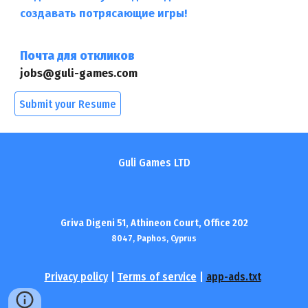
создавать потрясающие игры!
Почта для откликов
jobs@guli-games.com
Submit your Resume
Guli Games LTD
Griva Digeni 51, Athineon Court, Office 202
8047
,
Paphos
, Cyprus
Privacy policy
|
Terms of service
|
app-ads.txt